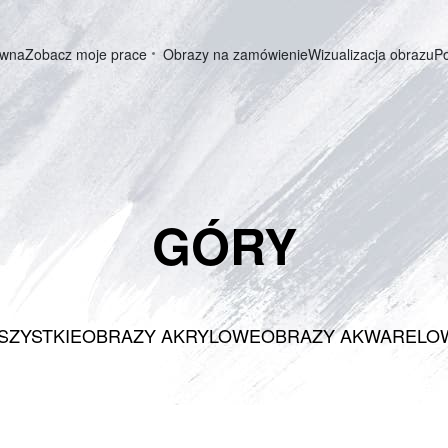
ówna
Zobacz moje prace
Obrazy na zamówienie
Wizualizacja obrazu
P
GÓRY
SZYSTKIE
OBRAZY AKRYLOWE
OBRAZY AKWARELO