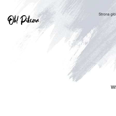
Strona gł
W