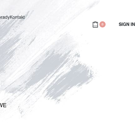
orady
Kontakt
SIGN IN
0
WE