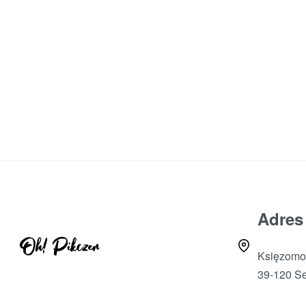
OBRAZY AKRYLOWE
WSZYSTKIE
Nowoczesny obraz abstrakcyjny góry
280,00
zł
DODAJ DO KOSZYKA
Adres
Księzomos
39-120 Se