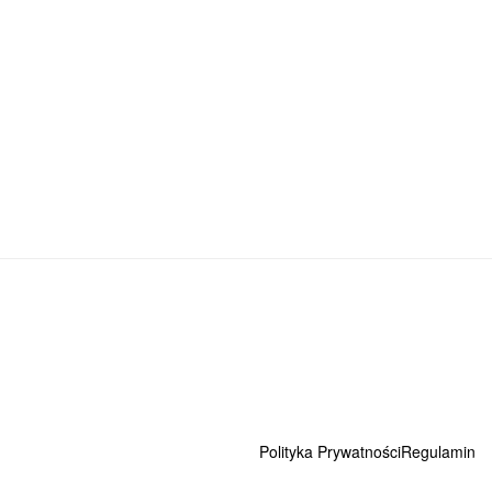
OBRAZY AKRYLOWE
WSZYSTKIE
Strukturalny obraz „Złote Góry”
499,00
zł
DODAJ DO KOSZYKA
Polityka Prywatności
Regulamin