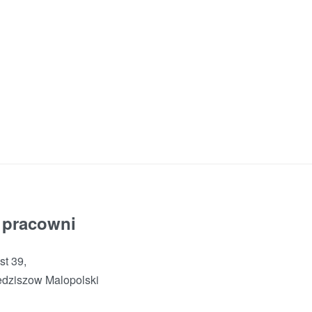
OBRAZY AKRYLOWE
WSZYSTKIE
Nowoczesny obraz strukturalny „W poszukiwaniu złotych
gór”
699,00
zł
DODAJ DO KOSZYKA
 pracowni
t 39,
dziszow Malopolski