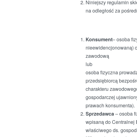
Niniejszy regulamin sk
na odległość za pośre
Konsument
– osoba fi
nieewidencjonowaną) cz
zawodową
lub
osoba fizyczna prowad
przedsiębiorcą bezpośr
charakteru zawodowego
gospodarczej ujawniony
prawach konsumenta).
Sprzedawca
– osoba f
wpisaną do Centralnej 
właściwego ds. gospo