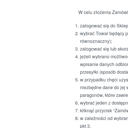
W celu złożenia Zamówie
zalogować się do Sklep
wybrać Towar będący pr
równoznaczny);
zalogować się lub skorz
jeżeli wybrano możliwo
wpisanie danych odbior
przesyłki (sposób dost
w przypadku chęci uzys
niezbędne dane do jej w
paragonów, które zawie
wybrać jeden z dostępn
kliknąć przycisk “Zamó
w zależności od wybran
pkt 3.