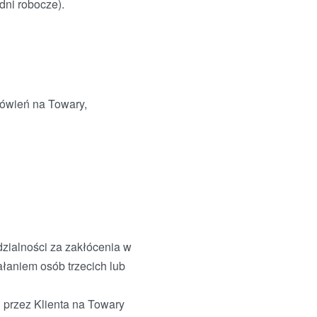
dni robocze).
mówień na Towary,
zialności za zakłócenia w
łaniem osób trzecich lub
przez Klienta na Towary