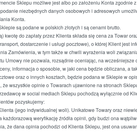
ymencie Sklepu możliwe jest albo po założeniu Konta zgodnie 
 podanie niezbędnych danych osobowych i adresowych umożliw
ania Konta.
lepie są podane w polskich złotych i są cenami brutto.
) kwotę do zapłaty przez Klienta składa się cena za Towar oraz
ransport, dostarczenie i usługi pocztowe), o której Klient jest 
ania Zamówienia, w tym także w chwili wyrażenia woli związan
tu Umowy nie pozwala, rozsądnie oceniając, na wcześniejsze 
ceny, informacja o sposobie, w jaki cena będzie obliczana, a tak
ocztowe oraz o innych kosztach, będzie podana w Sklepie w opi
że wszystkie opinie o Towarach ujawnione na stronach Sklepu
zedawcę w social mediach Sklepu pochodzą wyłącznie od Klien
lientów pozyskujemy:
Klienta (jego indywidualnej woli). Unikatowe Towary oraz niew
każdorazową weryfikację źródła opinii, gdy budzi ona wątpli
ia, że dana opinia pochodzi od Klienta Sklepu, jest ona usuwa