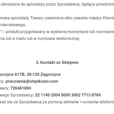
a oferowana do sprzedaży przez Sprzedawcę, będąca przedm
.
mowa sprzedaży Towaru zawierana albo zawarta między Klien
internetowego.
e”
– produkt przygotowany w wybranej kolorystyce lub rozmiarz
a lub e-mailu lub w rozmowie telefonicznej.
3. Kontakt ze Sklepem
orzyce 617B, 39-120 Zagorzyce
cy:
pracownia@ohpikczer.com
dawcy:
726481694
owego Sprzedawcy
: 22 1140 2004 0000 3002 7713 8764
wać się ze Sprzedawcą za pomocą adresów i numerów telefon