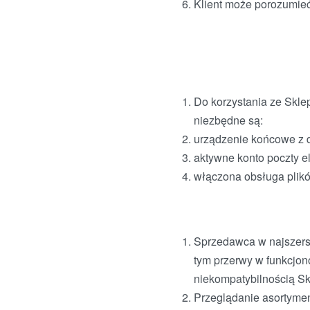
Klient może porozumieć
Do korzystania ze Skle
niezbędne są:
urządzenie końcowe z do
aktywne konto poczty el
włączona obsługa plikó
Sprzedawca w najszers
tym przerwy w funkcjo
niekompatybilnością Skl
Przeglądanie asortyme