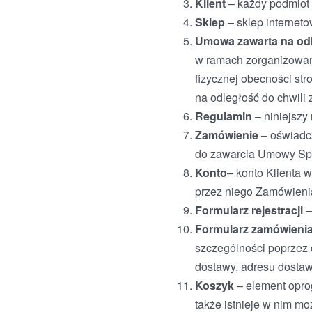
Klient
– każdy podmiot
Sklep
– sklep interne
Umowa zawarta na od
w ramach zorganizowan
fizycznej obecności st
na odległość do chwili
Regulamin
– niniejszy
Zamówienie
– oświadc
do zawarcia Umowy Sp
Konto
– konto Klienta 
przez niego Zamówieni
Formularz rejestracji
–
Formularz zamówieni
szczególności poprzez
dostawy, adresu dostawy
Koszyk
– element opro
także istnieje w nim m