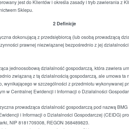
ierowany jest do Klientów i określa zasady i tryb zawierania z
dnictwem Sklepu.
2 Definicje
zyczna dokonującą z przedsiębiorcą (lub osobą prowadzącą dzi
ynności prawnej niezwiązanej bezpośrednio z jej działalnośc
ząca jednoosobową działalność gospodarczą, która zawiera u
ednio związaną z tą działalnością gospodarczą, ale umowa ta n
, wynikającego w szczególności z przedmiotu wykonywanej prz
m w Centralnej Ewidencji i Informacji o Działalności Gospodar
izyczna prowadząca działalność gospodarczą pod nazwą BMG G
Ewidencji i Informacji o Działalności Gospodarczej (CEIDG) pr
darki, NIP 8181709308, REGON 368489823.