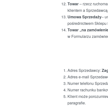
Towar
– rzecz ruchom
klientem a Sprzedawcą
Umowa Sprzedaży
– u
pośrednictwem Sklepu 
Towar „na zamówieni
w Formularzu zamówieni
Adres Sprzedawcy:
Zag
Adres e-mail Sprzedaw
Numer telefonu Sprze
Numer rachunku bank
Klient może porozumie
paragrafie.