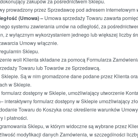
 dokonujący zakupów za pośrednictwem Sklepu.
towy prowadzony przez Sprzedawcę pod adresem internetowym
ległość (Umowa) –
Umowa sprzedaży Towaru zawarta pomięd
ego systemu zawierania umów na odległość, za pośrednictwe
ron, z wyłącznym wykorzystaniem jednego lub większej liczby 
 zawarcia Umowy włącznie.
 regulamin Sklepu.
zenie woli Klienta składane za pomocą Formularza Zamówieni
rzedaży Towaru lub Towarów ze Sprzedawcą.
w Sklepie. Są w nim gromadzone dane podane przez Klienta ora
ach w Sklepie.
 formularz dostępny w Sklepie, umożliwiający utworzenie Konta
a
– interaktywny formularz dostępny w Sklepie umożliwiający z
 dodanie Towaru do Koszyka oraz określenie warunków Umowy
 i płatności.
gramowania Sklepu, w którym widoczne są wybrane przez Klie
ożliwość modyfikacji danych Zamówienia, w szczególności licz