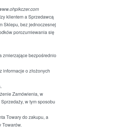
www.ohpikczer.com
zy klientem a Sprzedawcą
m Sklepu, bez jednoczesnej
środków porozumiewania się
a zmierzające bezpośrednio
z informacje o złożonych
.
łożenie Zamówienia, w
 Sprzedaży, w tym sposobu
nta Towary do zakupu, a
by Towarów.