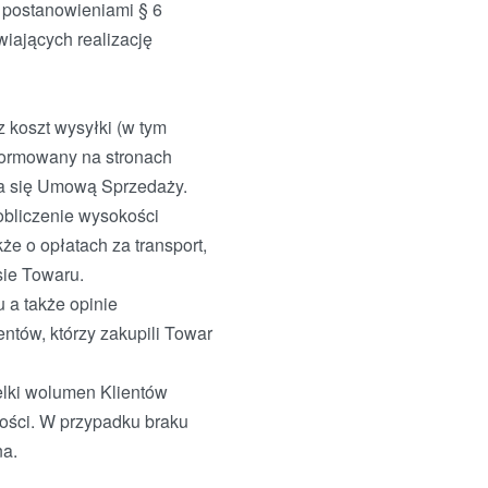
z postanowieniami § 6
iających realizację
 koszt wysyłki (w tym
informowany na stronach
ia się Umową Sprzedaży.
obliczenie wysokości
że o opłatach za transport,
sie Towaru.
 a także opinie
tów, którzy zakupili Towar
ielki wolumen Klientów
wości. W przypadku braku
na.