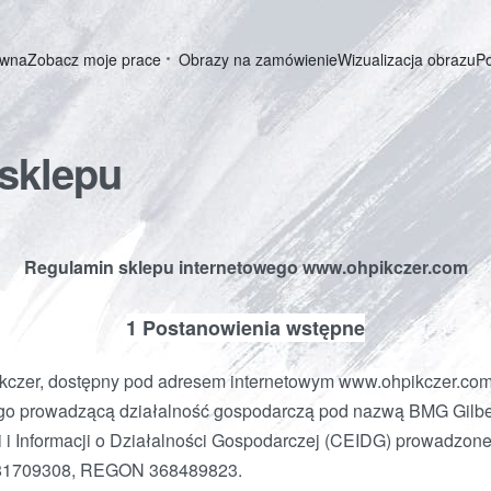
ówna
Zobacz moje prace
Obrazy na zamówienie
Wizualizacja obrazu
P
sklepu
Regulamin sklepu internetowego www.ohpikczer.com
1
Postanowienia wstępne
kczer, dostępny pod adresem internetowym www.ohpikczer.com
ego prowadzącą działalność gospodarczą pod nazwą BMG Gilbe
i i Informacji o Działalności Gospodarczej (CEIDG) prowadzone
8181709308, REGON 368489823.