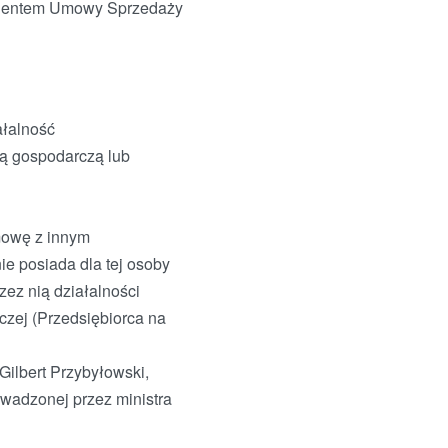
 Klientem Umowy Sprzedaży
ałalność
ią gospodarczą lub
mowę z innym
ie posiada dla tej osoby
ez nią działalności
czej (Przedsiębiorca na
ilbert Przybyłowski,
owadzonej przez ministra