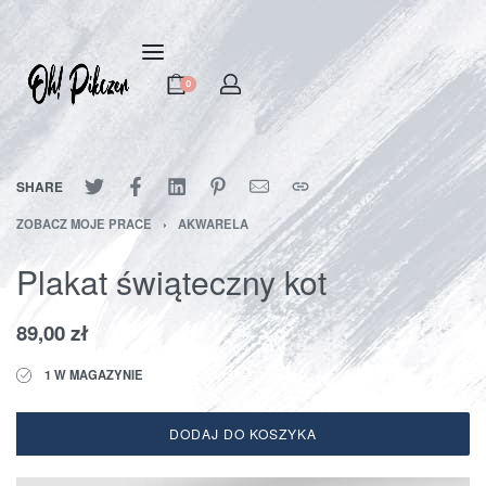
0
na
na
SHARE
ZOBACZ MOJE PRACE
›
AKWARELA
cz
Plakat świąteczny kot
e
89,00
zł
zy
1 W MAGAZYNIE
wienie
alizacja
zu
dy
DODAJ DO KOSZYKA
akt