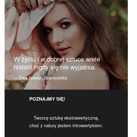
W życiu i w dobrej sztuce wiele
historii nigdy się nie wyjaśnia.
― Ewa Nowak, Bransoletka
POZNAJMY SIĘ!
Tworzę sztukę ekstrawertyczną,
choć z natury jestem introwertykiem.