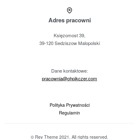
Adres pracowni
Księzomost 39,
39-120 Sedziszow Malopolski
Dane kontaktowe:
pracownia@ohpikczer.com
Polityka Prywatności
Regulamin
NECT
YOUR
© Rey Theme 2021. All rights reserved.