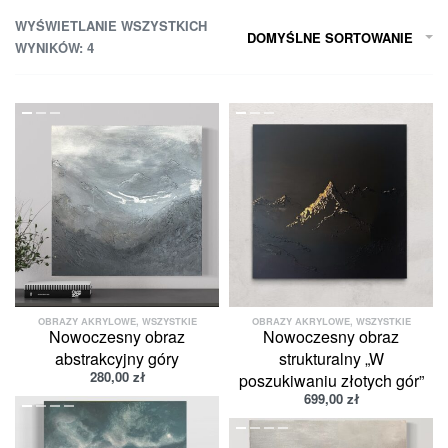
WYŚWIETLANIE WSZYSTKICH
DOMYŚLNE SORTOWANIE
WYNIKÓW: 4
OBRAZY AKRYLOWE
,
WSZYSTKIE
OBRAZY AKRYLOWE
,
WSZYSTKIE
Nowoczesny obraz
Nowoczesny obraz
abstrakcyjny góry
strukturalny „W
280,00
zł
poszukiwaniu złotych gór”
699,00
zł