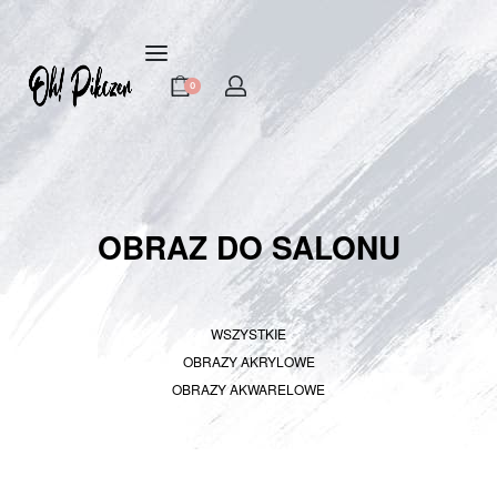
0
na
na
OBRAZ DO SALONU
cz
e
WSZYSTKIE
zy
OBRAZY AKRYLOWE
wienie
OBRAZY AKWARELOWE
alizacja
zu
dy
akt